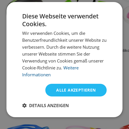
Diese Webseite verwendet
Cookies.
Wir verwenden Cookies, um die
Benutzerfreundlichkeit unserer Website zu
Mad Wave
Mad Wave
verbessern. Durch die weitere Nutzung
Schwimmbrillen Etui Box
Schwimm-Trainingsband
Sili
unserer Webseite stimmen Sie der
Mad Wave Case For
Mad Wave
Verwendung von Cookies gemäß unserer
Swimming Goggles
11,91 €
16,44 €
Cookie-Richtlinie zu.
Weitere
Informationen
Lagervarianten
auf Lager
ALLE AKZEPTIEREN
Alternative Produkte
DETAILS ANZEIGEN