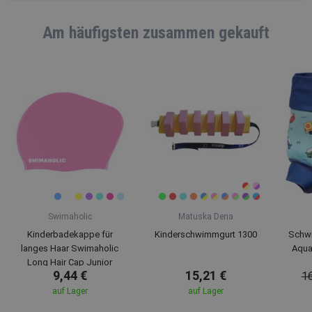
Am häufigsten zusammen gekauft
Swimaholic
Matuska Dena
Kinderbadekappe für
Kinderschwimmgurt 1300
Schw
langes Haar Swimaholic
Aqua
Long Hair Cap Junior
9,44 €
15,21 €
16
auf Lager
auf Lager