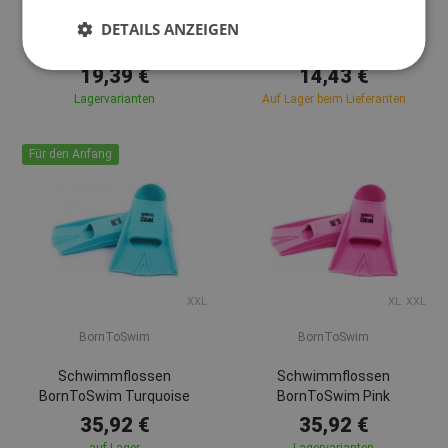
Pull Boje Mad Wave EXT
DETAILS ANZEIGEN
Pull Boje BornToSwim PB
19,39 €
14,43 €
Lagervarianten
Auf Lager beim Lieferanten
Für den Anfang
XXL
XL
XXL
BornToSwim
BornToSwim
Schwimmflossen
Schwimmflossen
BornToSwim Turquoise
BornToSwim Pink
35,92 €
35,92 €
auf Lager
Lagervarianten