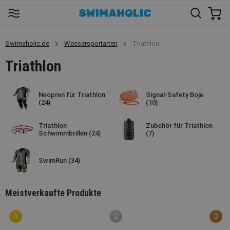
Swimaholic.de
Wassersportarten
Triathlon
Triathlon
Neopren für Triathlon
Signal-Safety Boje
(24)
(10)
Triathlon
Zubehör für Triathlon
Schwimmbrillen
(24)
(7)
SwimRun
(34)
Meistverkaufte Produkte