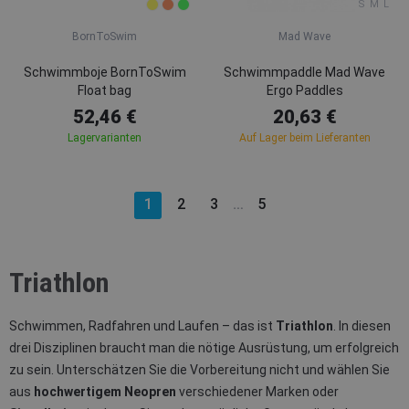
S
M
L
BornToSwim
Mad Wave
Schwimmboje BornToSwim
Schwimmpaddle Mad Wave
Float bag
Ergo Paddles
52,46 €
20,63 €
Lagervarianten
Auf Lager beim Lieferanten
1
2
3
5
…
Triathlon
Schwimmen, Radfahren und Laufen – das ist
Triathlon
. In diesen
drei Disziplinen braucht man die nötige Ausrüstung, um erfolgreich
zu sein. Unterschätzen Sie die Vorbereitung nicht und wählen Sie
aus
hochwertigem Neopren
verschiedener Marken oder