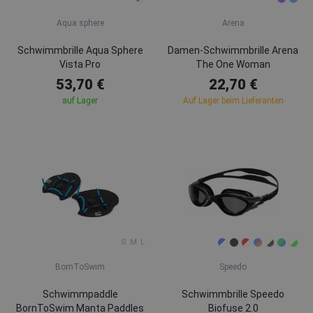
Aqua sphere
Arena
Schwimmbrille Aqua Sphere
Damen-Schwimmbrille Arena
Vista Pro
The One Woman
53,70 €
22,70 €
auf Lager
Auf Lager beim Lieferanten
S
M
L
BornToSwim
Speedo
Schwimmpaddle
Schwimmbrille Speedo
BornToSwim Manta Paddles
Biofuse 2.0