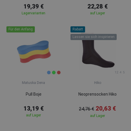
19,39 €
22,28 €
Lagervarianten
auf Lager
Für den Anfang
Rabatt
Lassen sie sich inspirieren
12
4
5
Matuska Dena
Hiko
Pull Boje
Neoprensocken Hiko
13,19 €
20,63 €
24,76 €
auf Lager
auf Lager