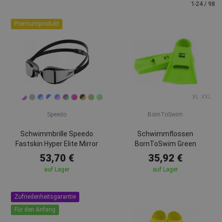
1-24 / 98
Premiumprodukt
XL
XXL
Speedo
BornToSwim
Schwimmbrille Speedo
Schwimmflossen
Fastskin Hyper Elite Mirror
BornToSwim Green
53,70 €
35,92 €
auf Lager
auf Lager
Zufriedenheitsgarantie
Für den Anfang