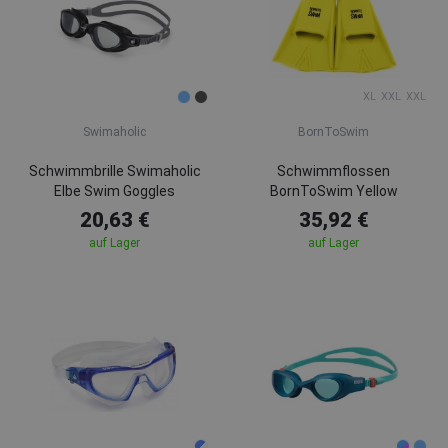
XL
XXL
XXL
Swimaholic
BornToSwim
Schwimmbrille Swimaholic
Schwimmflossen
Elbe Swim Goggles
BornToSwim Yellow
20,63 €
35,92 €
auf Lager
auf Lager