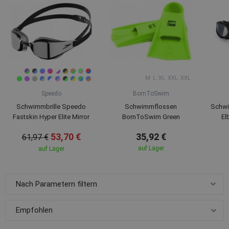
M
L
XL
XXL
XXL
Speedo
BornToSwim
Schwimmbrille Speedo
Schwimmflossen
Schwi
Fastskin Hyper Elite Mirror
BornToSwim Green
El
53,70 €
35,92 €
61,97 €
auf Lager
auf Lager
Nach Parametern filtern