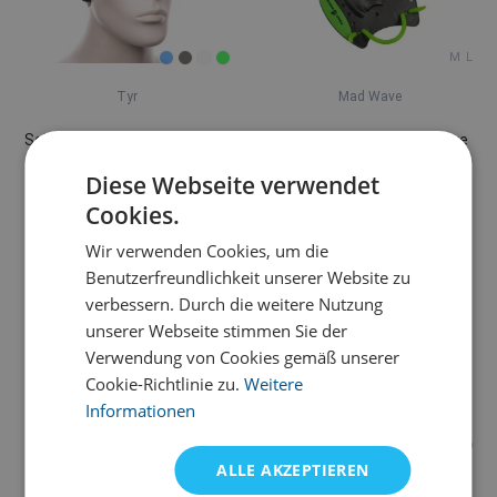
M
L
Tyr
Mad Wave
Schwimmbrille TYR Nest Pro
Schwimmpaddle Mad Wave
PRO Paddles
Diese Webseite verwendet
24,35 €
18,97 €
Cookies.
Lagervarianten
Lagervarianten
Wir verwenden Cookies, um die
Benutzerfreundlichkeit unserer Website zu
verbessern. Durch die weitere Nutzung
unserer Webseite stimmen Sie der
Verwendung von Cookies gemäß unserer
Cookie-Richtlinie zu.
Weitere
Informationen
ALLE AKZEPTIEREN
Mad Wave
BornToSwim