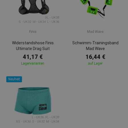
XL - UK38
S - UK32
M - UK34
L - UK36
Finis
Mad Wave
Widerstandshose Finis
Schwimm-Trainingsband
Ultimate Drag Suit
Mad Wave
41,17 €
16,44 €
Lagervarianten
auf Lager
Neuheit
L - UK36
XL - UK38
XS - UK30
S - UK32
M - UK34