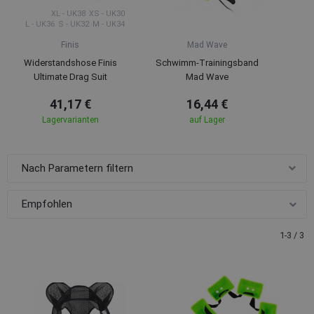
XL - UK38
XS - UK30
L - UK36
S - UK32
M - UK34
Finis
Mad Wave
Widerstandshose Finis
Schwimm-Trainingsband
Ultimate Drag Suit
Mad Wave
41,17 €
16,44 €
Lagervarianten
auf Lager
Nach Parametern filtern
1-3 / 3