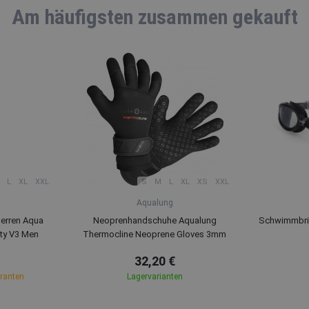
Am häufigsten zusammen gekauft
L
XL
XXL
S
M
L
XL
XS
XXL
Aqualung
erren Aqua
Neoprenhandschuhe Aqualung
Schwimmbril
ty V3 Men
Thermocline Neoprene Gloves 3mm
32,20 €
eranten
Lagervarianten