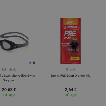
Swimaholic
Enervit
le Swimaholic Elbe Swim
Enervit PRE Sport Orange 45g
Goggles
20,63 €
2,64 €
auf Lager
auf Lager