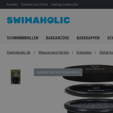
Kontakt
Schulen und Clubs
Vertrag widerrufen
SCHWIMMBRILLEN
BADEANZÜGE
BADEKAPPEN
SC
Swimaholic.de
Wassersportarten
Eisbaden
Abhärtu
Lassen sie sich inspirieren