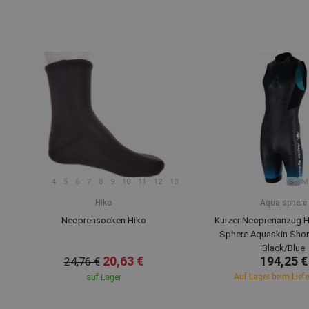
4
5
6
7
8
9
10
11
12
13
S
M
Hiko
Aqua sphere
Neoprensocken Hiko
Kurzer Neoprenanzug H
Sphere Aquaskin Shor
Black/Blue
20,63 €
194,25 €
24,76 €
Auf Lager beim Lief
auf Lager