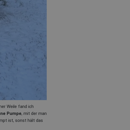
er Weile fand ich
eine Pumpe
, mit der man
mpt ist, sonst hält das