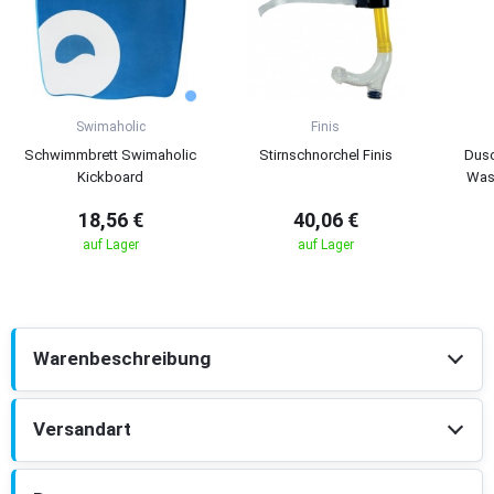
Swimaholic
Finis
Schwimmbrett Swimaholic
Stirnschnorchel Finis
Dusc
Kickboard
Was
18,56 €
40,06 €
auf Lager
auf Lager
Warenbeschreibung
Versandart