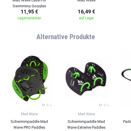
Mad Wave Case For
Mad Wave
Swimming Goggles
11,95 €
16,49 €
Lagervarianten
auf Lager
Alternative Produkte
M
S
L
M
S
L
Mad Wave
Mad Wave
Schwimmpaddle Mad
Schwimmpaddle Mad
Padd
Wave PRO Paddles
Wave Extreme Paddles