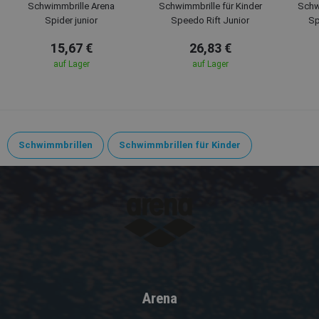
Schwimmbrille Arena
Schwimmbrille für Kinder
Schwi
Spider junior
Speedo Rift Junior
Sp
15,67 €
26,83 €
auf Lager
auf Lager
Schwimmbrillen
Schwimmbrillen für Kinder
Arena