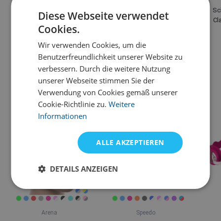
Arena Kikko V Swim Mid
Arena Shapewear Isabella
Sc
Diese Webseite verwendet
Jammer Black/Water
U-Back
Cl
Cookies.
35,51 €
78,50 €
44,19 €
Wir verwenden Cookies, um die
auf Lager
auf Lager
Benutzerfreundlichkeit unserer Website zu
verbessern. Durch die weitere Nutzung
Alternative Produkte
unserer Webseite stimmen Sie der
Verwendung von Cookies gemäß unserer
Cookie-Richtlinie zu.
Weitere
Informationen
ALLE AKZEPTIEREN
DETAILS ANZEIGEN
Arena
Speedo