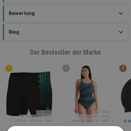
Bewertung
Blog
Der Bestseller der Marke
XS - UK30
3XL - UK42
XL - UK38
XXL - UK40
XL - UK38
XXL - UK40
L - UK36
S - UK32
M - UK34
L - UK36
S - UK32
M - UK34
Arena
Arena