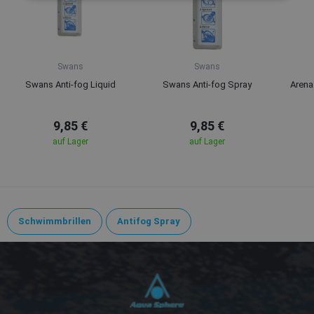
Swans
Swans
Swans Anti-fog Liquid
Swans Anti-fog Spray
Arena
9,85 €
9,85 €
auf Lager
auf Lager
Schwimmbrillen
Antifog Spray