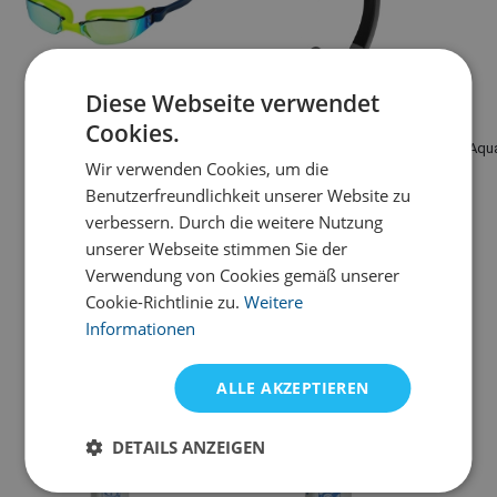
Diese Webseite verwendet
Aqua sphere
Aqua sphere
Cookies.
Schwimmbrille Aqua
Schwimmschnorchel Aqua
Aqu
Wir verwenden Cookies, um die
Sphere XCEED Titan
Sphere Snorkel Focus
Benutzerfreundlichkeit unserer Website zu
70,43 €
46,12 €
verbessern. Durch die weitere Nutzung
auf Lager
auf Lager
unserer Webseite stimmen Sie der
Verwendung von Cookies gemäß unserer
Cookie-Richtlinie zu.
Weitere
Alternative Produkte
Informationen
ALLE AKZEPTIEREN
DETAILS ANZEIGEN