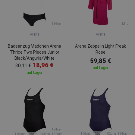
116cm
M
L
Arena
Arena
Badeanzug Mädchen Arena
Arena Zeppelin Light Freak
Thrice Two Pieces Junior
Rose
Black/Anguria/White
59,85 €
18,96 €
30,11 €
auf Lager
auf Lager
164cm
116cm
128cm
152cm
164cm
116cm
128cm
140cm
152cm