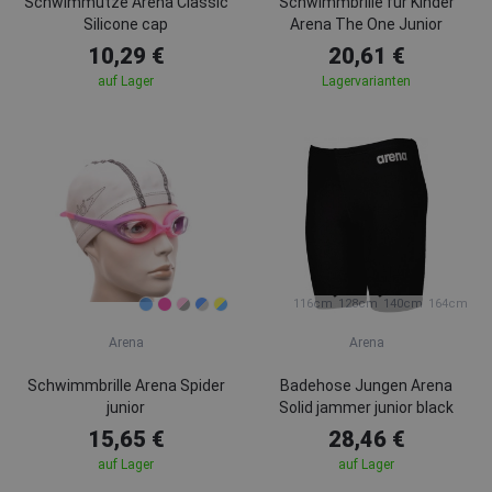
Schwimmütze Arena Classic
Schwimmbrille für Kinder
Silicone cap
Arena The One Junior
10,29 €
20,61 €
auf Lager
Lagervarianten
116cm
128cm
140cm
164cm
Arena
Arena
Schwimmbrille Arena Spider
Badehose Jungen Arena
junior
Solid jammer junior black
15,65 €
28,46 €
auf Lager
auf Lager