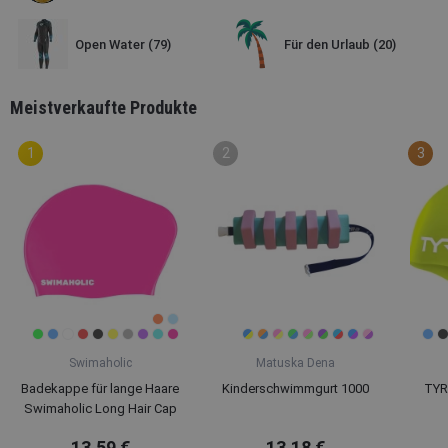
Open Water
(79)
Für den Urlaub
(20)
Meistverkaufte Produkte
Swimaholic
Matuska Dena
Badekappe für lange Haare
Kinderschwimmgurt 1000
TYR 
Swimaholic Long Hair Cap
13,59 €
13,18 €