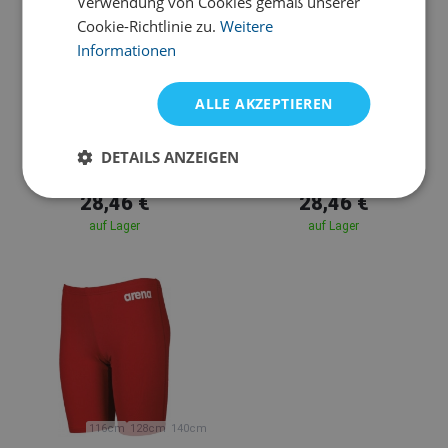
Verwendung von Cookies gemäß unserer
Cookie-Richtlinie zu.
Weitere
Informationen
164cm
116cm
140cm
164cm
116cm
128cm
140cm
152cm
ALLE AKZEPTIEREN
Arena
Arena
Badehose Jungen Arena
Badehose Jungen Arena
DETAILS ANZEIGEN
Solid jammer junior navy
Solid jammer junior blue
28,46 €
28,46 €
auf Lager
auf Lager
116cm
128cm
140cm