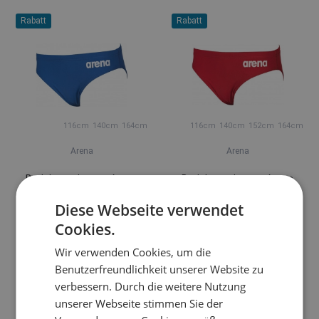
Rabatt
Rabatt
116cm
140cm
164cm
116cm
140cm
152cm
164cm
Arena
Arena
Badehose Jungen Arena
Badehose Jungen Arena
Solid brief junior blue
Solid brief junior red
Diese Webseite verwendet
12,35 €
12,35 €
18,96 €
18,96 €
Cookies.
auf Lager
auf Lager
Wir verwenden Cookies, um die
Benutzerfreundlichkeit unserer Website zu
verbessern. Durch die weitere Nutzung
unserer Webseite stimmen Sie der