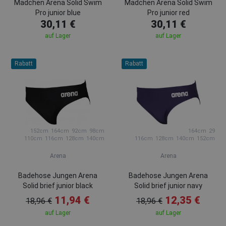
Mädchen Arena Solid Swim
Mädchen Arena Solid Swim
Pro junior blue
Pro junior red
30,11 €
30,11 €
auf Lager
auf Lager
Rabatt
Rabatt
152cm
164cm
92cm
98cm
164cm
29
110cm
116cm
128cm
140cm
116cm
128cm
140cm
152cm
Arena
Arena
Badehose Jungen Arena
Badehose Jungen Arena
Solid brief junior black
Solid brief junior navy
11,94 €
12,35 €
18,96 €
18,96 €
auf Lager
auf Lager