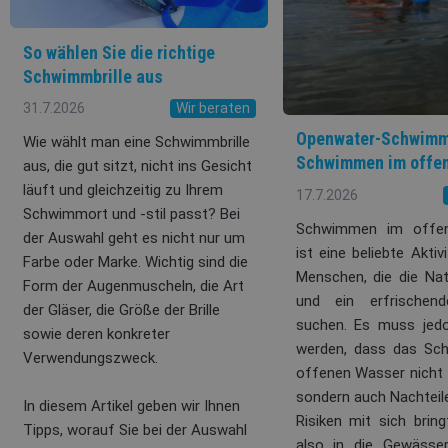
So wählen Sie die richtige
Schwimmbrille aus
31.7.2026
Wir beraten
Openwater-Schwimm
Wie wählt man eine Schwimmbrille
Schwimmen im offe
aus, die gut sitzt, nicht ins Gesicht
läuft und gleichzeitig zu Ihrem
17.7.2026
Schwimmort und -stil passt? Bei
Schwimmen im offe
der Auswahl geht es nicht nur um
ist eine beliebte Aktivi
Farbe oder Marke. Wichtig sind die
Menschen, die die Na
Form der Augenmuscheln, die Art
und ein erfrischend
der Gläser, die Größe der Brille
suchen. Es muss jed
sowie deren konkreter
werden, dass das S
Verwendungszweck.
offenen Wasser nicht n
sondern auch Nachteil
In diesem Artikel geben wir Ihnen
Risiken mit sich bring
Tipps, worauf Sie bei der Auswahl
also in die Gewässe