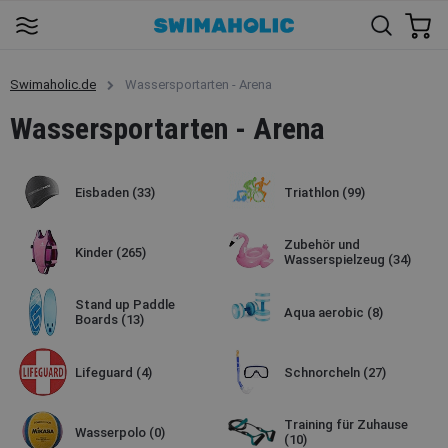
Swimaholic.de
Wassersportarten - Arena
Wassersportarten - Arena
Eisbaden
(33)
Triathlon
(99)
Zubehör und
Kinder
(265)
Wasserspielzeug
(34)
Stand up Paddle
Aqua aerobic
(8)
Boards
(13)
Lifeguard
(4)
Schnorcheln
(27)
Training für Zuhause
Wasserpolo
(0)
(10)