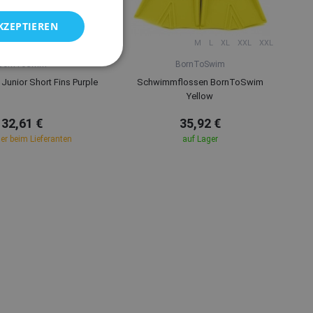
KZEPTIEREN
XXS
M
S
XS
M
L
XL
XXL
XXL
BornToSwim
BornToSwim
unior Short Fins Purple
Schwimmflossen BornToSwim
Yellow
32,61 €
35,92 €
er beim Lieferanten
auf Lager