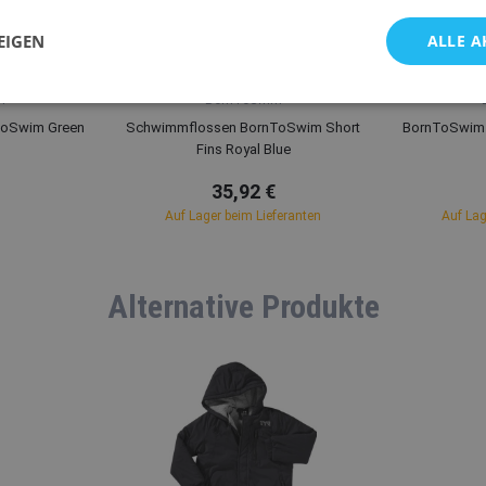
EIGEN
ALLE A
XL
XXL
XXL
L
XL
XXL
m
BornToSwim
ToSwim Green
Schwimmflossen BornToSwim Short
BornToSwim J
Fins Royal Blue
35,92 €
Auf Lager beim Lieferanten
Auf Lag
Alternative Produkte