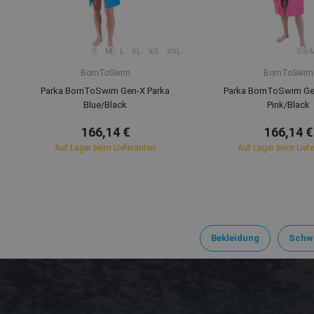
S
M
L
XL
XS
XXL
S
BornToSwim
BornToSwim
Parka BornToSwim Gen-X Parka
Parka BornToSwim Ge
Blue/Black
Pink/Black
166,14 €
166,14 €
Auf Lager beim Lieferanten
Auf Lager beim Lief
Bekleidung
Schw