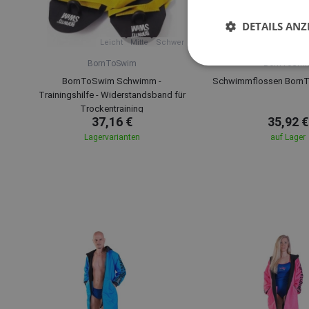
DETAILS ANZ
Leicht
Mitte
Schwer
M
L
BornToSwim
BornToSwi
BornToSwim Schwimm -
Schwimmflossen Born
Trainingshilfe - Widerstandsband für
Trockentraining
37,16 €
35,92 €
Lagervarianten
auf Lager