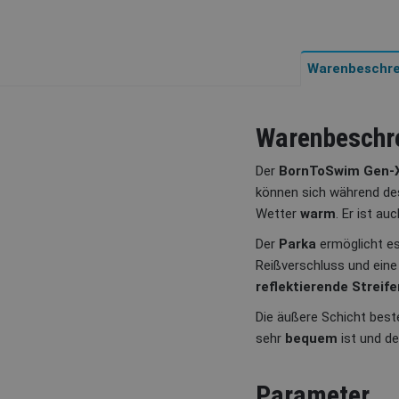
Warenbeschre
Warenbeschr
Der
BornToSwim Gen-
können sich während des
Wetter
warm
. Er ist a
Der
Parka
ermöglicht e
Reißverschluss und eine
reflektierende Streife
Die äußere Schicht bes
sehr
bequem
ist und de
Parameter