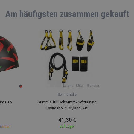
Am häufigsten zusammen gekauft
Leicht
Mitte
Schwer
Swimaholic
wim Cap
Gummis für Schwimmkrafttraining
Swimaholic Dryland Set
41,30 €
eranten
auf Lager