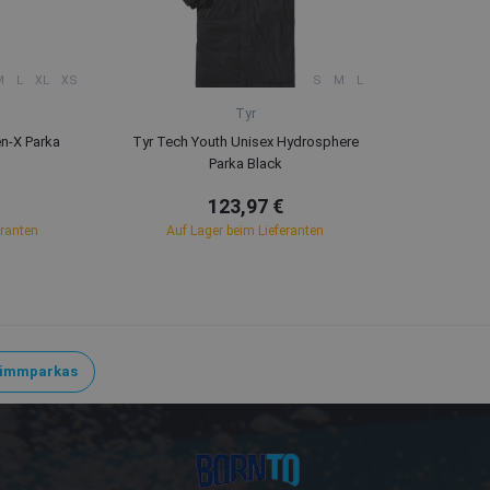
M
L
XL
XS
S
M
L
Tyr
n-X Parka
Tyr Tech Youth Unisex Hydrosphere
Parka Black
123,97 €
eranten
Auf Lager beim Lieferanten
immparkas